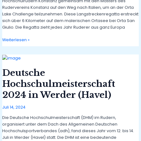
Hochschulrudern Konstanz gemeinsam mit den Masters des
Rudervereins Konstanz auf den Weg nach Italien, um an der Orta
Lake Challenge teilzunehmen. Diese Langstreckenregatta erstreckt
sich über 6 Kilometer auf dem malerischen Ortasee bei Orta San
Giulio. Die Regatta zieht jedes Jahr Ruderer aus ganz Europa
Orta
Weiterlesen »
Lake
Challenge
am
12.
Deutsche
und
13.
Hochschulmeisterschaft
Oktober
2024 in Werder (Havel)
Juli 14, 2024
Die Deutsche Hochschulmeisterschaft (DHM) im Rudern,
organisiert unter dem Dach des Allgemeinen Deutschen
Hochschulsportverbandes (adh), fand dieses Jahr vom 12. bis 14.
Juli in Werder (Havel) statt. Die DHM ist eine bedeutende