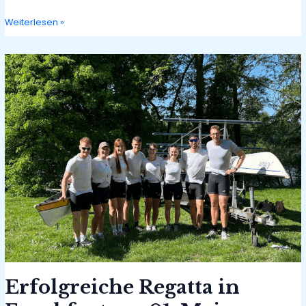
Trainingslager
Weiterlesen »
am
Lago
di
Monate
Erfolgreiche Regatta in