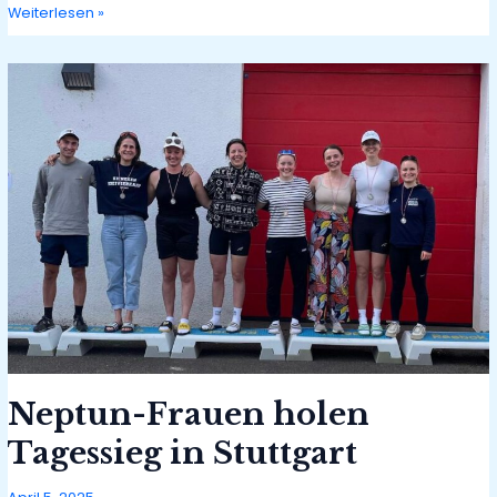
Heineken
Weiterlesen »
Roeivierkamp
in
Amsterdam
Neptun-Frauen holen
Tagessieg in Stuttgart