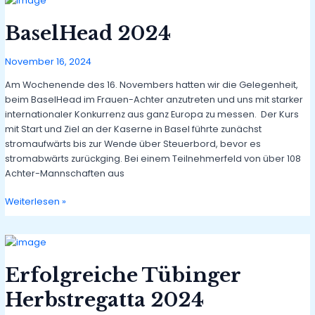
Platz
2
BaselHead 2024
bei
der
November 16, 2024
Ergo
DHM
Am Wochenende des 16. Novembers hatten wir die Gelegenheit,
Marburg!
beim BaselHead im Frauen-Achter anzutreten und uns mit starker
internationaler Konkurrenz aus ganz Europa zu messen. Der Kurs
mit Start und Ziel an der Kaserne in Basel führte zunächst
stromaufwärts bis zur Wende über Steuerbord, bevor es
stromabwärts zurückging. Bei einem Teilnehmerfeld von über 108
Achter-Mannschaften aus
BaselHead
Weiterlesen »
2024
Erfolgreiche Tübinger
Herbstregatta 2024