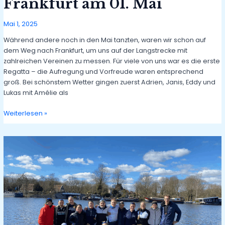
Frankfurt am 01. Mai
Mai 1, 2025
Während andere noch in den Mai tanzten, waren wir schon auf
dem Weg nach Frankfurt, um uns auf der Langstrecke mit
zahlreichen Vereinen zu messen. Für viele von uns war es die erste
Regatta – die Aufregung und Vorfreude waren entsprechend
groß. Bei schönstem Wetter gingen zuerst Adrien, Janis, Eddy und
Lukas mit Amélie als
Erfolgreiche
Weiterlesen »
Regatta
in
Frankfurt
am
01.
Mai