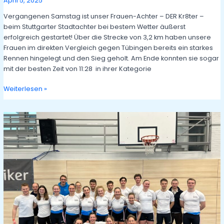
April 5, 2025
Vergangenen Samstag ist unser Frauen-Achter – DER Kr8ter –
beim Stuttgarter Stadtachter bei bestem Wetter äußerst
erfolgreich gestartet! Über die Strecke von 3,2 km haben unsere
Frauen im direkten Vergleich gegen Tübingen bereits ein starkes
Rennen hingelegt und den Sieg geholt. Am Ende konnten sie sogar
mit der besten Zeit von 11:28 in ihrer Kategorie
Neptun-
Weiterlesen »
Frauen
holen
Tagessieg
in
Stuttgart