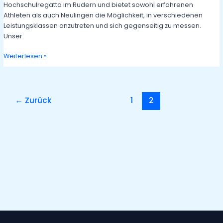
Hochschulregatta im Rudern und bietet sowohl erfahrenen
Athleten als auch Neulingen die Möglichkeit, in verschiedenen
Leistungsklassen anzutreten und sich gegenseitig zu messen.
Unser
Deutsche
Weiterlesen »
Hochschulmeisterschaft
2024
in
Werder
←
Zurück
1
2
(Havel)