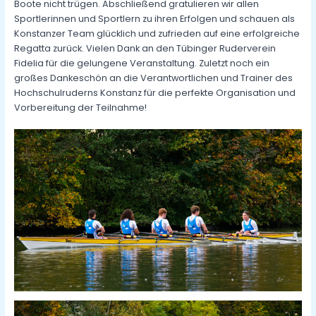
Boote nicht trügen. Abschließend gratulieren wir allen
Sportlerinnen und Sportlern zu ihren Erfolgen und schauen als
Konstanzer Team glücklich und zufrieden auf eine erfolgreiche
Regatta zurück. Vielen Dank an den Tübinger Ruderverein
Fidelia für die gelungene Veranstaltung. Zuletzt noch ein
großes Dankeschön an die Verantwortlichen und Trainer des
Hochschulruderns Konstanz für die perfekte Organisation und
Vorbereitung der Teilnahme!