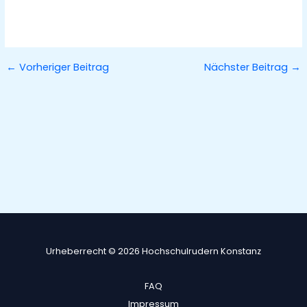
←
Vorheriger Beitrag
Nächster Beitrag
→
Urheberrecht © 2026 Hochschulrudern Konstanz
FAQ
Impressum