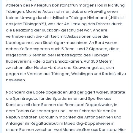
Athleten des RV Neptun Konstanz früh morgens los in Richtung
Tübingen. Manche Autos nahmen dabei un-freiwillig einen
kleinen Umweg durchs idyllische Tübinger Hinterland („Häh, ist
das jetzt Tübingen?“), was der Ab-lenkung des Fahrers durch
die Besatzung der Rückbank geschuldet war. Andere
vertrieben sich die Fahrtzeit mit Diskussionen über die
Überlegenheit von Siebträger-maschinen. An Bord waren
neben Kaffeeexperten auch 5 Renn- und 2 Gigboote, die in
insgesamt 16 Rennen der Herbstregatta des Tübinger
Rudervereins Fidelia zum Einsatz kamen. Auf 350 Metern
zwischen alter Neckar-brücke und Stauwehr galt es, sich
gegen die Vereine aus Tübingen, Waiblingen und Radolfzell zu
beweisen.
Nachdem die Boote abgeladen und geriggert waren, startete
die Sprintregatta für die Sportlerinnen und Sportler aus
Konstanz mit dem Rennen der Rennsport Doppelzweier, in
dem Tobias Geisenberger und Jonas Schrade für den RV
Neptun antraten. Daraufhin machten die Anfängerinnen und
Anfänger ihr Regattadebüt im Mixed Gig-Doppelvierer in
einem Rennen zwischen zwei Mannschaften aus Konstanz. Hier