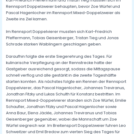
Karl-Friedrich Pfeffermann und Tristan Tieg mussten sich im
Rennsport Doppelzweier behaupten, bevor Zoe Würfel und
Pascal Hagenlocher im Rennsport Mixed-Doppelzweier als
Zweite ins Ziel kamen.
Im Rennsport Doppelvierer mussten sich Karl-Friedrich
Pfeffermann, Tobias Geisenberger, Tristan Tieg und Jonas
Schrade starken Waiblingern geschlagen geben.
Daraufhin folgte die erste Siegerehrung des Tages. Für
kulinarische Verpflegung an der Rennstrecke hatte der
Gastgeber ausreichend gesorgt, sodass die Mittagspause
schnell verflog und alle gestärkt in die zweite Tageshälfte
starten konnten. Als nächstes folgte ein Rennen der Rennsport
Doppelvierer, das Pascal Hagenlocher, Johannes Treviranus,
Jonathan Fitzky und Lukas Schulth für Konstanz bestritten. Im
Rennsport Mixed-Doppelvierer standen sich Zoe Würfel, Emilie
Schaufler, Jonathan Fitzky und Pascal Hagenlocher sowie
Anna Baur, Elena Jäckle, Johannes Treviranus und Tobias
Geisenberger gegenüber, wobei die Mannschaft um Zoe
Würfel siegreich war. Im Breitensport Doppelzweier fuhren Leo
Schweitzer und Emil Bredow zum vierten Sieg des Tages für