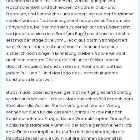
bei ihnen so feiert: mit Feuerwerk, Verköstigungen von
Froschschenkeln und Schnecken, 2 Floors in Club- und
Ergoraum, und Sandwiches und Kuchen, die auf der Tanzfläche
serviert wurden. Neu kennengelernt haben wir außerdem die
Partyeinlage, bei der man sich „rudernd“ auf den Boden setzt,
und jeder, der sich dem Boot („im Bug“) anschliessen möchte
erst mal per stage dive vom „Heck“ aus dorthin transportiert
wird. Kurzum: Nantes ist nur einmal im Jahr und wird uns
sicherlich noch lange in Erinnerung bleiben. So wie wir wohl
auch den anderen Gästen, da sich unser Sticker-Vorrat
deutlich reduziert hat und an diesem Abend wohl auf fast
jedem Pulli und T-Shirt das Logo des Hochschulruderns
Konstanz zu finden war.
Etwas müde, aber nicht weniger motiviert ging es am Sonntag
wieder aufs Wasser – dieses Mal dann schon 500 m nach dem
Start über die Ziellinie. Ähnlich erfolgreich wie am Vortag
können wir auch für die kürzeren Sprints 3 Pokale mit nach
Konstanz nehmen. Einziger kleiner Wermutstropfen: Der außer
Konkurrenz startende Alumni 4x, der sich eigentlich einen Platz
im A-Finale erkämpft hatte, durfte dort nicht starten, da die
Regattastrecke für die 500m auf drei Bahnen begrenzt ist.