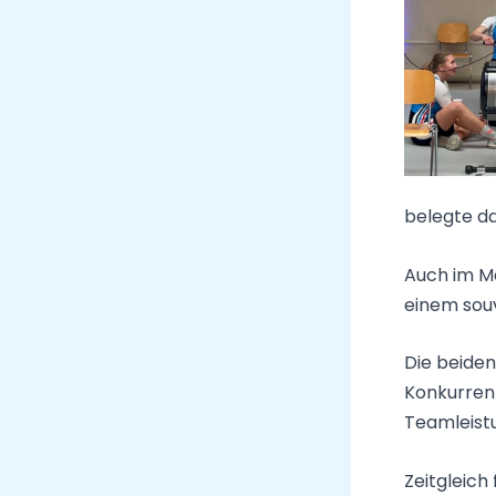
belegte da
Auch im Mä
einem souv
Die beiden
Konkurren
Teamleist
Zeitgleich