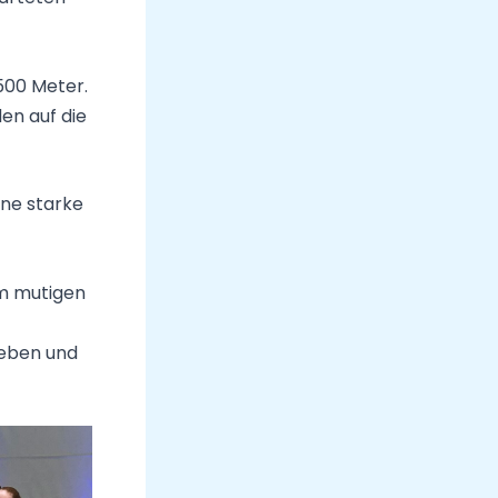
500 Meter.
en auf die
ine starke
em mutigen
geben und