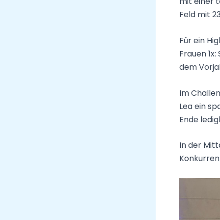
mit einer 
Feld mit 2
Für ein Hi
Frauen 1x:
dem Vorjah
Im Challen
Lea ein s
Ende ledig
In der Mit
Konkurrenz