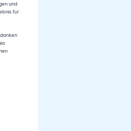
lgen und
ebnis für
edanken
ia
chen