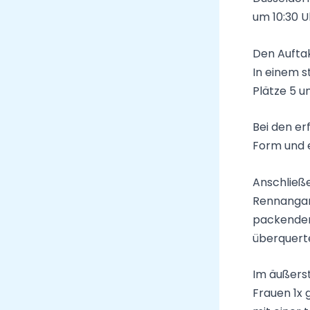
um 10:30 U
Den Auftak
In einem s
Plätze 5 un
Bei den e
Form und e
Anschließe
Rennangang
packenden
überquerte 
Im äußerst
Frauen 1x 