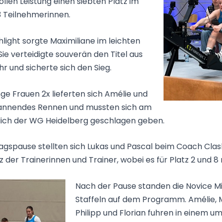
tollen Leistung einen siebten Platz im
3 Teilnehmerinnen.
ghlight sorgte Maximiliane im leichten
 Sie verteidigte souverän den Titel aus
r und sicherte sich den Sieg.
ge Frauen 2x lieferten sich Amélie und
pannendes Rennen und mussten sich am
lich der WG Heidelberg geschlagen geben.
tagspause stellten sich Lukas und Pascal beim Coach Clas
 der Trainerinnen und Trainer, wobei es für Platz 2 und 8 
Nach der Pause standen die Novice M
Staffeln auf dem Programm. Amélie, 
Philipp und Florian fuhren in einem 