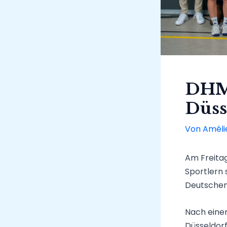
DHM 
Düss
Von
Améli
Am Freitag
Sportlern 
Deutschen
Nach einer
Düsseldor