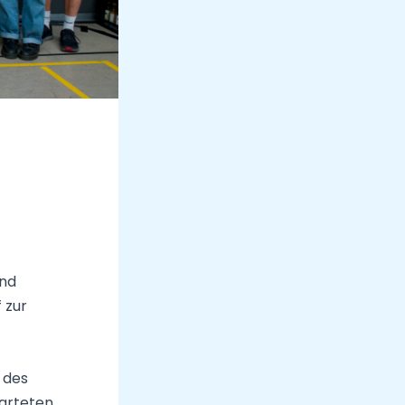
und
 zur
 des
arteten