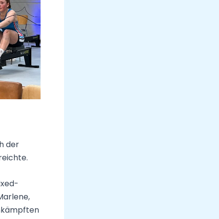
h der
reichte.
ixed-
Marlene,
umkämpften